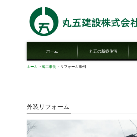
ホーム
丸五の新築住宅
ホーム
施工事例
リフォーム事例
住宅総合相談
家相について
建築吉日について
インテリア相談
外装リフォーム